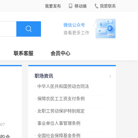
我要发布
移动端
我要联系
微信公众号
查看更多工作
联系客服
会员中心
职场资讯
· 中华人民共和国劳动合同法
· 保障农民工工资支付条例
· 女职工劳动保护特别规定
· 事业单位人事管理条例
.07
· 全国社会保障基金条例
查时，有权查阅与劳动合同、集体合同有关的材料，有权对劳动场所进行实地检查，用人单位和劳动者都应当如实提供有关情况和材料。 劳动行政部门的工作人员进行监督检查，应当出示证件，依法行使职权，文明执法。 第七十六条 县级以上人民政府建设、卫生、安全生产监督管理等有关主管部门在各自职责范围内，对用人单位执行劳动合同制度的情况进行监督管理。 第七十七条 劳动者合法权益受到侵害的，有权要求有关部门依法处理，或者依法申请仲裁、提起诉讼。 第七十八条 工会依法维护劳动者的合法权益，对用人单位履行劳动合同、集体合同的情况进行监督。用人单位违反劳动法律、法规和劳动合同、集体合同的，工会有权提出意见或者要求纠正；劳动者申请仲裁、提起诉讼的，工会依法给予支持和帮助。 第七十九条 任何组织或者个人对违反本法的行为都有权举报，县级以上人民政府劳动行政部门应当及时核实、处理，并对举报有功